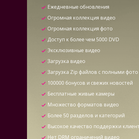
Ежедневные обновления
Огромная коллекция видео
Огромная коллекция фото
Доступ к более чем 5000 DVD
Эксклюзивные видео
Загрузка видео
Загрузка Zip файлов с полными фото
100000 бонусов и свежих новостей
Бесплатные живые камеры
Множество форматов видео
Более 50 разделов и категорий
Высокое качество поддержки клиен
Нет DRM ограничений видео