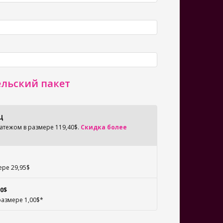
ельский пакет
Ц
атежом в размере 119,40$.
Скидка более
ере 29,95$
0$
размере 1,00$*